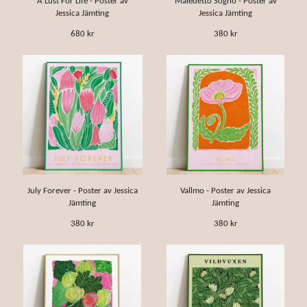
A Lust For Life - Poster av
Maledetto Sogno - Poster av
Jessica Jämting
Jessica Jämting
680 kr
380 kr
July Forever - Poster av Jessica
Vallmo - Poster av Jessica
Jämting
Jämting
380 kr
380 kr