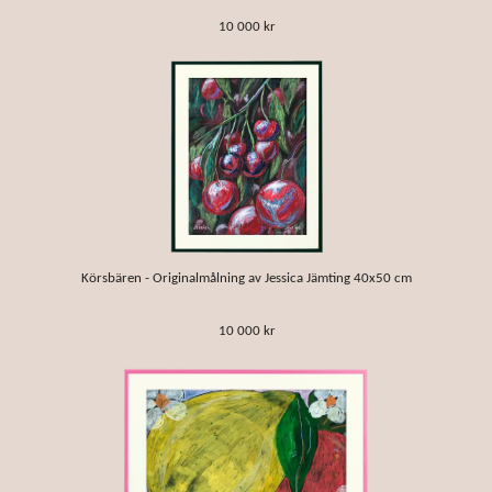
10 000 kr
Körsbären - Originalmålning av Jessica Jämting 40x50 cm
10 000 kr