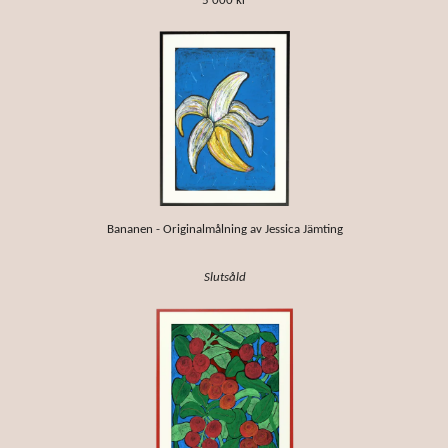
5 000 kr
Bananen - Originalmålning av Jessica Jämting
Slutsåld