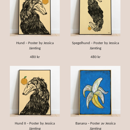
Hund – Poster by Jessica
Spegelhund – Poster by Jessica
Jämting
Jämting
480 kr
480 kr
Hund II – Poster by Jessica
Banana – Poster av Jessica
Jämting
Jämting