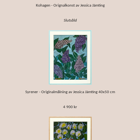
Kohagen - Orignalkonst av Jessica Jämting
Slutsåld
Syrener - Originalmålning av Jessica Jämting 40x50 cm
4 900 kr