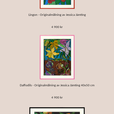
Lingon - Originalmålning av Jessica Jämting
4 900 kr
Daffodils - Originalmålning av Jessica Jämting 40x50 cm
4 900 kr