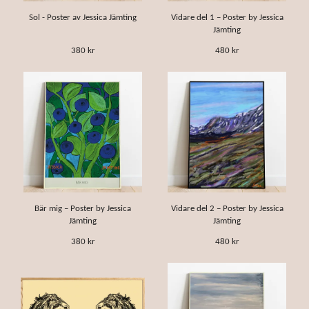
Sol - Poster av Jessica Jämting
Vidare del 1 – Poster by Jessica
Jämting
380 kr
480 kr
Bär mig – Poster by Jessica
Vidare del 2 – Poster by Jessica
Jämting
Jämting
380 kr
480 kr