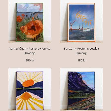
Varma Vågor – Poster av Jessica
Fortsätt – Poster av Jessica
Jämting
Jämting
380 kr
380 kr