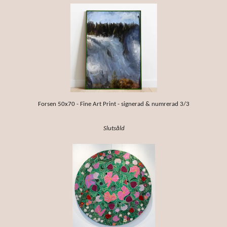
Forsen 50x70 - Fine Art Print - signerad & numrerad 3/3
Slutsåld