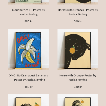
Cloudberries II – Poster by
Horses with Oranges - Poster by
Jessica Jämting
Jessica Jämting
380 kr
380 kr
OMG! No Drama Just Bananana
Horse with Orange- Poster by
– Poster av Jessica Jämting
Jessica Jämting
480 kr
380 kr