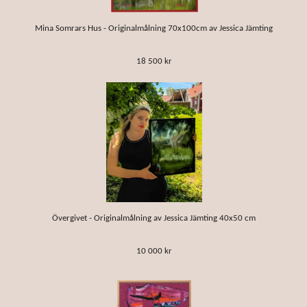
Mina Somrars Hus - Originalmålning 70x100cm av Jessica Jämting
18 500 kr
Övergivet - Originalmålning av Jessica Jämting 40x50 cm
10 000 kr