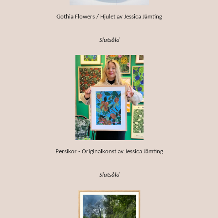
Gothia Flowers / Hjulet av Jessica Jämting
Slutsåld
Persikor - Originalkonst av Jessica Jämting
Slutsåld