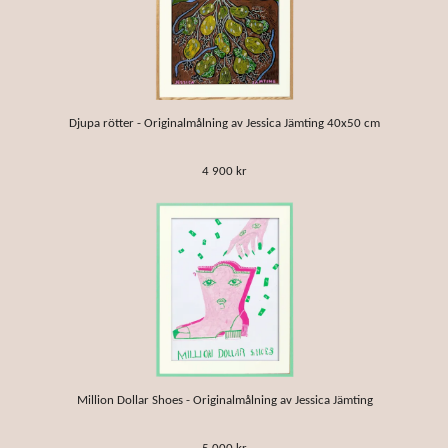
Djupa rötter - Originalmålning av Jessica Jämting 40x50 cm
4 900 kr
Million Dollar Shoes - Originalmålning av Jessica Jämting