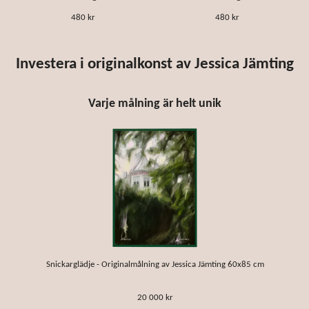
480 kr
480 kr
Investera i originalkonst av Jessica Jämting
Varje målning är helt unik
Snickarglädje - Originalmålning av Jessica Jämting 60x85 cm
20 000 kr