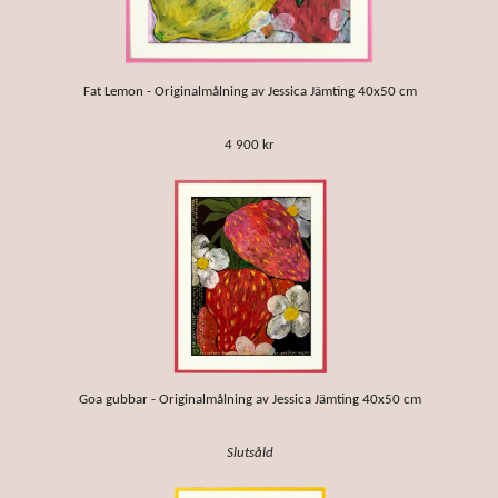
Fat Lemon - Originalmålning av Jessica Jämting 40x50 cm
4 900 kr
Goa gubbar - Originalmålning av Jessica Jämting 40x50 cm
Slutsåld