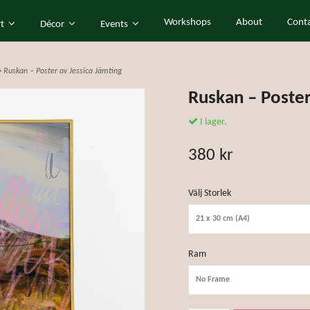
Workshops
About
Cont
rt
Décor
Events
Ruskan – Poster av Jessica Jämting
Ruskan – Poster
I lager.
380 kr
Välj Storlek
21 x 30 cm (A4)
Ram
No Frame