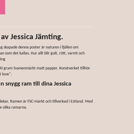
 av Jessica Jämting.
ag skapade denna poster är naturen i fjällen om
som det kallas. Hur allt blir gult, rött, varmt och
ting
 180 gram Svanenmärkt matt papper. Konstverket tillhör
I love".
 snygg ram till dina Jessica
orlekar. Ramen är FSC-märkt och tillverkad i Estland. Med
de olika ramarna.