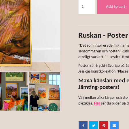
Add to cart
Ruskan - Poster
"Det som inspirerade mig när j
sensommaren och hösten. Ruskan 
otroligt vackert." – Jessica Jäm
Postern är tryckt i Sverige på
Jessicas konstkollektion "Places 
Maxa känslan med en
Jämting-posters!
Välj mellan olika färger och st
plexiglas.
Här
ser du bilder på 