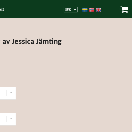
act
0
 av Jessica Jämting