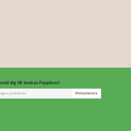
mäl dig till Jessicas Peppbrev!
Prenumerera