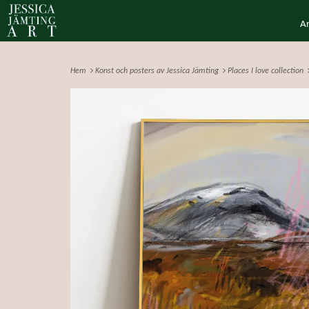
A
Hem
Konst och posters av Jessica Jämting
Places I love collection