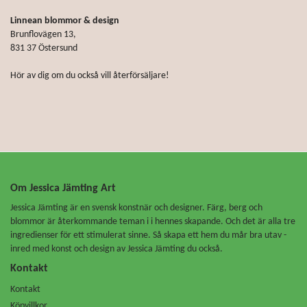
Linnean blommor & design
Brunflovägen 13,
831 37 Östersund
Hör av dig om du också vill återförsäljare!
Om Jessica Jämting Art
Jessica Jämting är en svensk konstnär och designer. Färg, berg och
blommor är återkommande teman i i hennes skapande. Och det är alla tre
ingredienser för ett stimulerat sinne. Så skapa ett hem du mår bra utav -
inred med konst och design av Jessica Jämting du också.
Kontakt
Kontakt
Köpvillkor