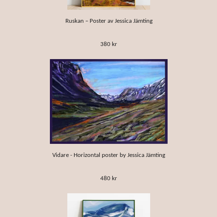
Ruskan – Poster av Jessica Jämting
380 kr
Vidare - Horizontal poster by Jessica Jämting
480 kr