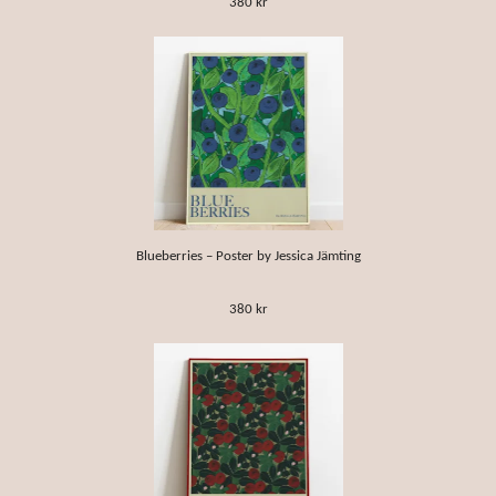
380 kr
Blueberries – Poster by Jessica Jämting
380 kr