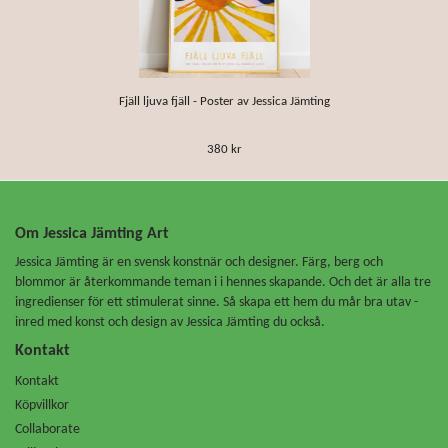
Fjäll ljuva fjäll - Poster av Jessica Jämting
380 kr
Om Jessica Jämting Art
Jessica Jämting är en svensk konstnär och designer. Färg, berg och
blommor är återkommande teman i i hennes skapande. Och det är alla tre
ingredienser för ett stimulerat sinne. Så skapa ett hem du mår bra utav -
inred med konst och design av Jessica Jämting du också.
Kontakt
Kontakt
Köpvillkor
Collaborate