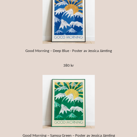
Good Morning – Deep Blue - Poster av Jessica Jämting
380 kr
Good Morning – Samoa Green – Poster av Jessica Jämting