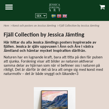
Hem
Konst och posters av Jessica Jämting
Fjäll Collection by Jessica Jämting
Fjäll Collection by Jessica Jämting
Här hittar du alla Jessica Jämtings posters inspirerade av
fjällen. Jessica är själv uppvuxen i Ånn och Åre i västra
Jämtland och hämtar mycket inspiration därifrån.
Naturen har en lugnande kraft, bara att titta på den får pulsen
att sjunka. Forskning visar att bilder av naturen aktiverar
samma delar av hjärnan som när vi befinner oss i naturen på
riktigt. Det är därför är det så bra att omge sig med konst med
naturmotiv – det är både snyggt och läkande<3