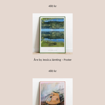
480 kr
Åre by Jessica Jämting – Poster
480 kr