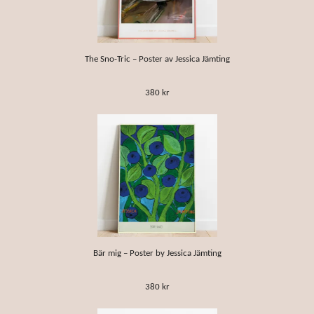
The Sno-Tric – Poster av Jessica Jämting
380 kr
Bär mig – Poster by Jessica Jämting
380 kr