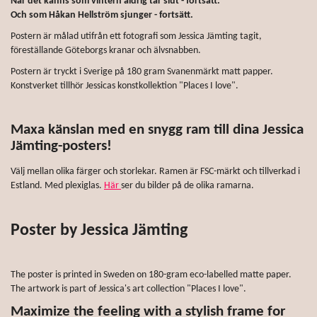
När det känns som vintern aldrig tar slut - fortsätt.
Och som Håkan Hellström sjunger - fortsätt.
Postern är målad utifrån ett fotografi som Jessica Jämting tagit,
föreställande Göteborgs kranar och älvsnabben.
Postern är tryckt i Sverige på 180 gram Svanenmärkt matt papper.
Konstverket tillhör Jessicas konstkollektion "Places I love".
Maxa känslan med en snygg ram till dina Jessica
Jämting-posters!
Välj mellan olika färger och storlekar. Ramen är FSC-märkt och tillverkad i
Estland. Med plexiglas.
Här
ser du bilder på de olika ramarna.
Poster by Jessica Jämting
The poster is printed in Sweden on 180-gram eco-labelled matte paper.
The artwork is part of Jessica's art collection "Places I love".
Maximize the feeling with a stylish frame for