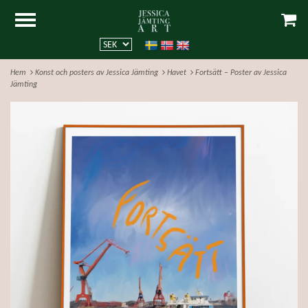
Hem
Konst och posters av Jessica Jämting
Havet
Fortsätt – Poster av Jessica
Jämting