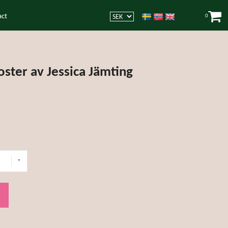
act
0
oster av Jessica Jämting