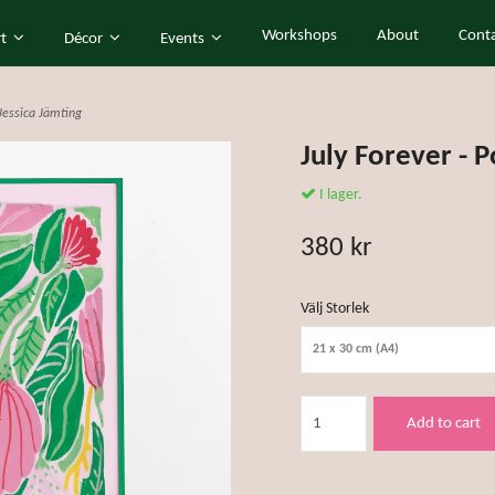
Workshops
About
Cont
rt
Décor
Events
 Jessica Jämting
July Forever - P
I lager.
380 kr
Välj Storlek
21 x 30 cm (A4)
Add to cart