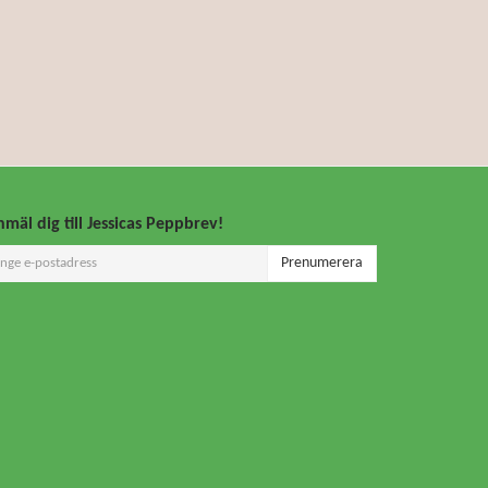
mäl dig till Jessicas Peppbrev!
Prenumerera