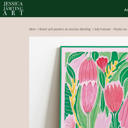
A
Hem
Konst och posters av Jessica Jämting
July Forever - Poster av