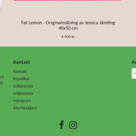
Fat Lemon - Originalmålning av Jessica Jämting
40x50 cm
4 900 kr
Kontakt
An
Kontakt
Och
Köpvillkor
tt
Collaborate
Miljöarbete
Instagram
Återförsäljare