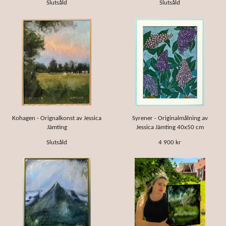
Slutsåld
Slutsåld
Kohagen - Orignalkonst av Jessica
Syrener - Originalmålning av
Jämting
Jessica Jämting 40x50 cm
Slutsåld
4 900 kr