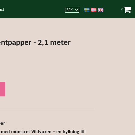
act
0
entpapper - 2,1 meter
per
med mönstret Vildvuxen – en hyllning till