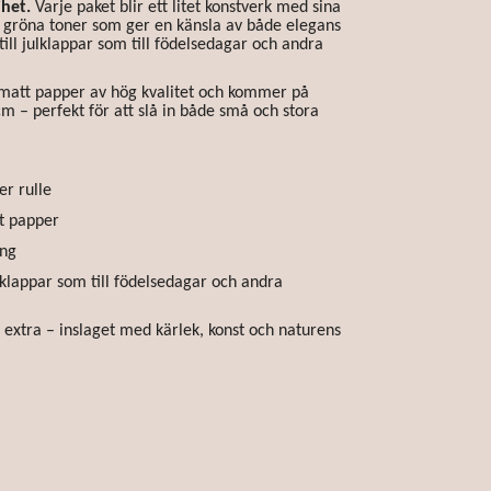
ihet.
Varje paket blir ett litet konstverk med sina
la gröna toner som ger en känsla av både elegans
till julklappar som till födelsedagar och andra
, matt papper av hög kvalitet och kommer på
m – perfekt för att slå in både små och stora
er rulle
gt papper
ing
julklappar som till födelsedagar och andra
t extra – inslaget med kärlek, konst och naturens