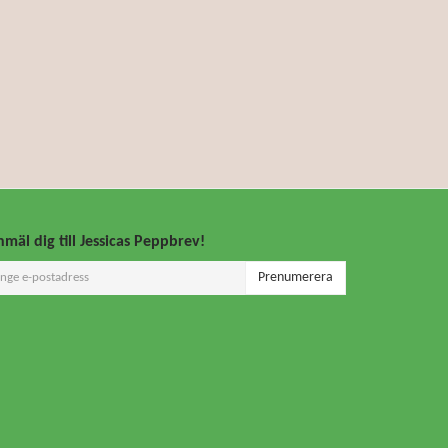
mäl dig till Jessicas Peppbrev!
Prenumerera