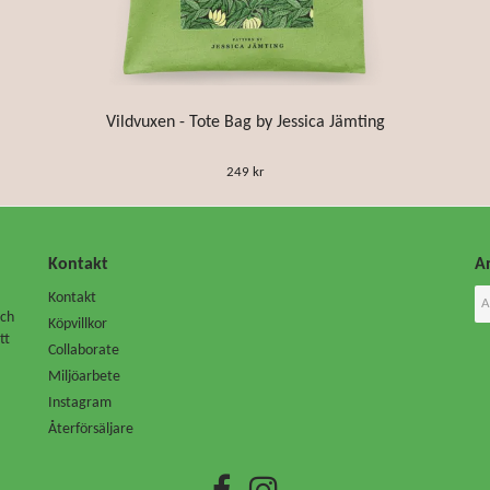
Vildvuxen - Tote Bag by Jessica Jämting
249 kr
Kontakt
An
Kontakt
Och
Köpvillkor
tt
Collaborate
Miljöarbete
Instagram
Återförsäljare