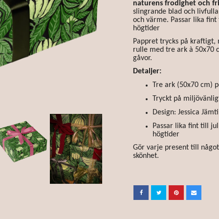
naturens frodighet och fr
slingrande blad och livful
och värme. Passar lika fint 
högtider
Pappret trycks på kraftigt
rulle med tre ark à 50x70 c
gåvor.
Detaljer:
Tre ark (50x70 cm) p
Tryckt på miljövänli
Design: Jessica Jämt
Passar lika fint till 
högtider
Gör varje present till någo
skönhet.