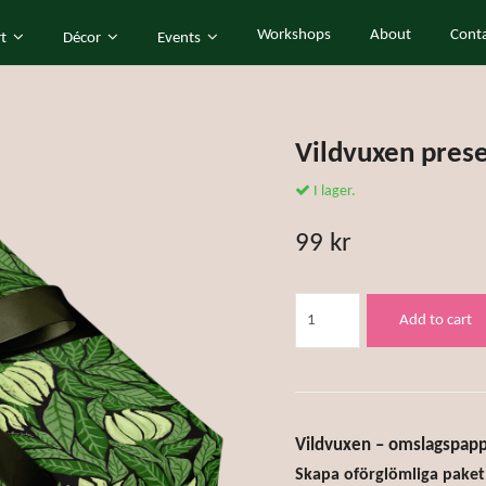
Workshops
About
Cont
rt
Décor
Events
Vildvuxen pres
I lager.
99 kr
Add to cart
Vildvuxen – omslagspap
Skapa oförglömliga paket 