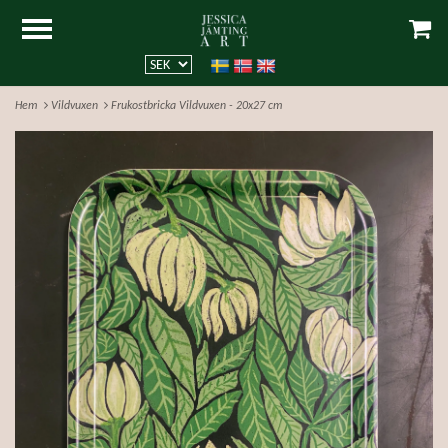
Hem
Vildvuxen
Frukostbricka Vildvuxen - 20x27 cm