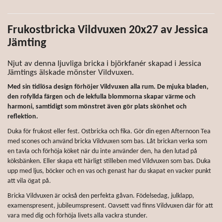
Frukostbricka Vildvuxen 20x27 av Jessica
Jämting
Njut av denna ljuvliga bricka i björkfanér skapad i Jessica
Jämtings älskade mönster Vildvuxen.
Med sin tidlösa design förhöjer Vildvuxen alla rum. De mjuka bladen,
den rofyllda färgen och de lekfulla blommorna skapar värme och
harmoni, samtidigt som mönstret även gör plats skönhet och
reflektion.
Duka för frukost eller fest. Ostbricka och fika. Gör din egen Afternoon Tea
med scones och använd bricka Vildvuxen som bas. Låt brickan verka som
en tavla och förhöja köket när du inte använder den, ha den lutad på
köksbänken. Eller skapa ett härligt stilleben med Vildvuxen som bas. Duka
upp med ljus, böcker och en vas och genast har du skapat en vacker punkt
att vila ögat på.
Bricka Vildvuxen är också den perfekta gåvan. Födelsedag, julklapp,
examenspresent, jubileumspresent. Oavsett vad finns Vildvuxen där för att
vara med dig och förhöja livets alla vackra stunder.