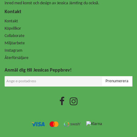
inred med konst och design av Jessica Jämting du också.
Kontakt
Kontakt
Köpvillkor
Collaborate
Miljöarbete
Instagram
Återförsäljare
Anmäl dig till Jessicas Peppbrev!
Prenumerera