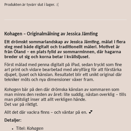
Produkten är tyvärr slut i lager. :(
Kohagen – Originalmålning av Jessica Jämting
Ett drömskt sommarlandskap av Jessica Jämting, målat i flera
steg med både digitalt och traditionellt måleri. Motivet är
från Öland – en plats fylld av sommarminnen, där hagarna
breder ut sig och korna betar i kvällsljuset.
Först målad med penna digitalt på iPad, sedan tryckt som fine
art print och vidare bearbetad med akrylfärg för att förstärka
djupet, ljuset och känslan. Resultatet blir ett unikt original där
tekniker möts och nya dimensioner växer fram.
Kohagen
bär på den där drömska känslan av sommaren som
man minns den resten av året: lite suddig, nästan overklig – tills
man plötsligt inser att allt verkligen hände.
Det var på riktigt.
Allt det där vackra finns – och väntar på en. 💕
Detaljer:
Titel:
Kohagen