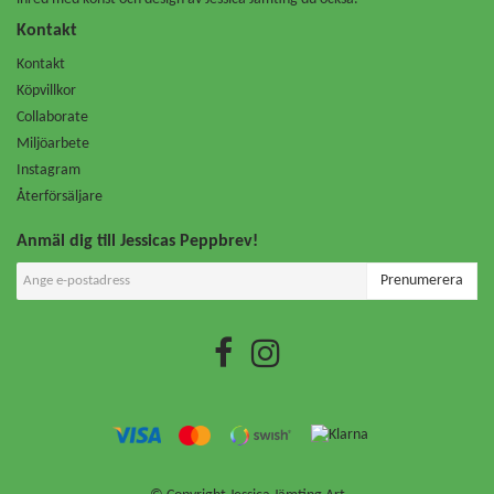
Kontakt
Kontakt
Köpvillkor
Collaborate
Miljöarbete
Instagram
Återförsäljare
Anmäl dig till Jessicas Peppbrev!
Prenumerera