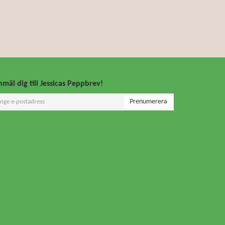
mäl dig till Jessicas Peppbrev!
Prenumerera