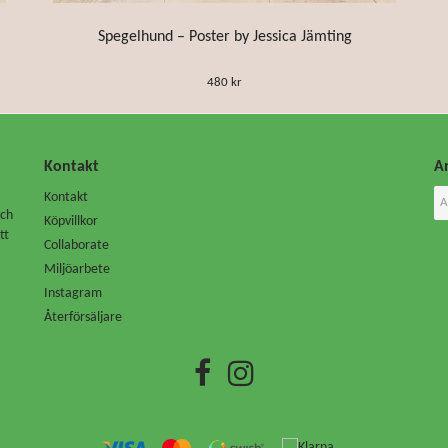
Spegelhund – Poster by Jessica Jämting
480 kr
Kontakt
An
Kontakt
Och
Köpvillkor
tt
Collaborate
Miljöarbete
Instagram
Återförsäljare