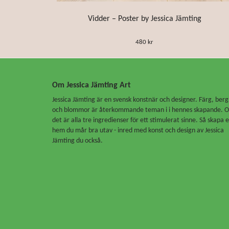
Vidder – Poster by Jessica Jämting
480 kr
Om Jessica Jämting Art
Jessica Jämting är en svensk konstnär och designer. Färg, berg
och blommor är återkommande teman i i hennes skapande. 
det är alla tre ingredienser för ett stimulerat sinne. Så skapa e
hem du mår bra utav - inred med konst och design av Jessica
Jämting du också.