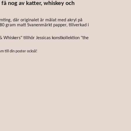
n få nog av katter, whiskey och
ämting, där originalet är målat med akryl på
180 gram matt Svanenmärkt papper, tillverkad i
 Whiskers" tillhör Jessicas konstkollektion "the
m till din poster också!