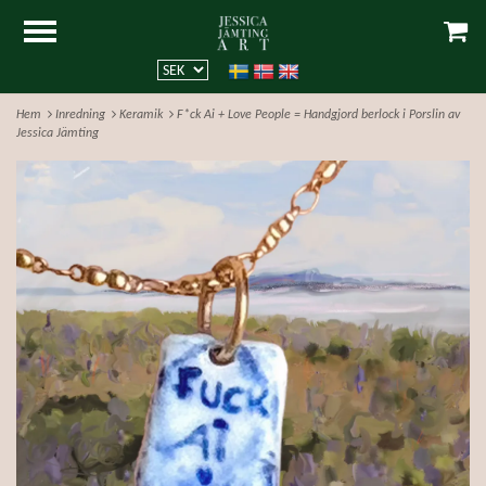
Hem
Inredning
Keramik
F*ck Ai + Love People = Handgjord berlock i Porslin av
Jessica Jämting