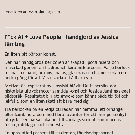
Produkten är tyvärr slut i lager. :(
F*ck Ai + Love People
– handgjord av Jessica
Jämting
En liten bit bärbar konst.
Den här handgjorda berlocken är skapad i porslinslera och
tillverkad genom en traditionell keramisk process. Varje berlock
formas för hand, bränns, målas, glaseras och bränns sedan en
andra gång för att få sin vackra, hållbara yta.
Motivet är inspirerat av klassiskt blåvitt Delft-porslin, där
historiska uttryck möter samtida konst och Jessica Jämtings eget
bildspråk. Resultatet blir ett smycke som känns både tidlöst och
lekfullt, som en liten skatt att bära med sig.
Trä berlocken på en kedja du redan har hemma, ett örhänge
eller kombinera den med flera favoriter för ett mer personligt
uttryck. Den passar lika fint till vardags som till sommarens
fester, middagar och semestrar.
En uppskattad present till studenten, födelsedagsbarnet,