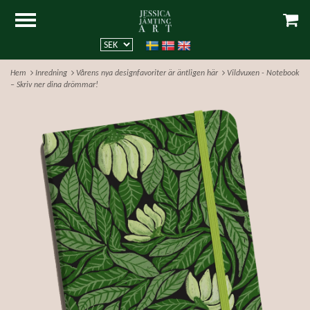
Hem
Inredning
Vårens nya designfavoriter är äntligen här
Vildvuxen - Notebook
– Skriv ner dina drömmar!