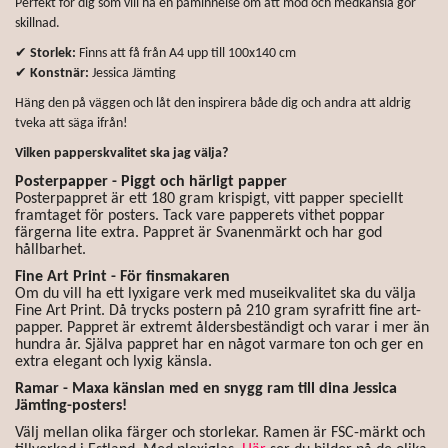
Perfekt för dig som vill ha en påminnelse om att mod och medkänsla gör
skillnad.
✔
Storlek:
Finns att få från A4 upp till 100x140 cm
✔
Konstnär:
Jessica Jämting
Häng den på väggen och låt den inspirera både dig och andra att aldrig
tveka att säga ifrån!
Vilken papperskvalitet ska jag välja?
Posterpapper - Piggt och härligt papper
Posterpappret är ett 180 gram krispigt, vitt papper speciellt
framtaget för posters. Tack vare papperets vithet poppar
färgerna lite extra.
Pappret är Svanenmärkt och har god
hållbarhet.
Fine Art Print - För finsmakaren
Om du vill ha ett lyxigare verk med museikvalitet ska du välja
Fine Art Print. Då trycks postern på 210 gram syrafritt fine art-
papper. Pappret är extremt åldersbeständigt och varar i mer än
hundra år. Själva pappret har en något varmare ton och ger en
extra elegant och lyxig känsla.
Ramar - Maxa känslan med en snygg ram till dina Jessica
Jämting-posters!
Välj mellan olika färger och storlekar. Ramen är FSC-märkt och