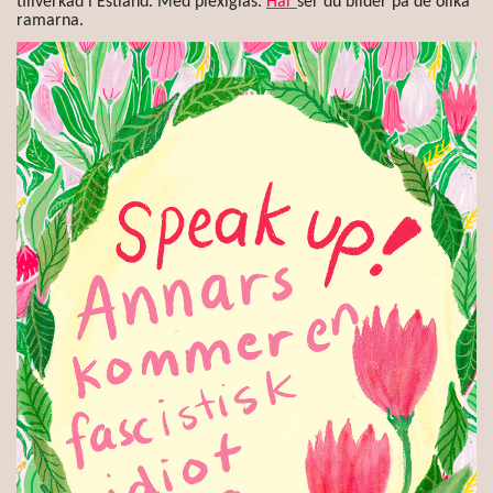
tillverkad i Estland. Med plexiglas.
Här
ser du bilder på de olika
ramarna.