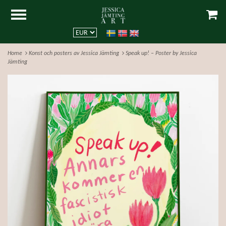
Home
Konst och posters av Jessica Jämting
Speak up! – Poster by Jessica
Jämting