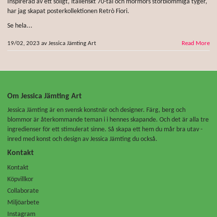
Inspirerad av ett soligt, italienskt 70-tal och mormors storblommiga tyger,
har jag skapat posterkollektionen Retrò Fiori.
Se hela...
19/02, 2023
av
Jessica Jämting Art
Read More
Om Jessica Jämting Art
Jessica Jämting är en svensk konstnär och designer. Färg, berg och
blommor är återkommande teman i i hennes skapande. Och det är alla tre
ingredienser för ett stimulerat sinne. Så skapa ett hem du mår bra utav -
inred med konst och design av Jessica Jämting du också.
Kontakt
Kontakt
Köpvillkor
Collaborate
Miljöarbete
Instagram