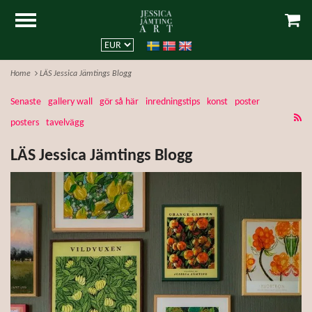
Home
LÄS Jessica Jämtings Blogg
Senaste
gallery wall
gör så här
inredningstips
konst
poster
posters
tavelvägg
LÄS Jessica Jämtings Blogg