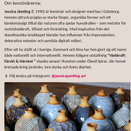
Om konstnärerna:
Jessica Jämting
(f. 1990) är konstnär och designer med bas i Göteborg.
Hennes uttryck präglas av starka färger, organiska former och ett
känslomässigt tilltal där naturen ofta spelar huvudrollen – som metafor för
motståndskraft, tillväxt och förändring. Med inspiration från det
skandinaviska landskapet blandar hon influenser från impressionism,
dekorativa mönster och samtida digitalt måleri.
Efter att ha ställt ut i Sverige, Danmark och Kina har hon gjort sig ett namn
både nationellt och internationellt. Hennes tidigare utställning
”Växtkraft:
Färskt & Härsket ”
visades senast i Runsten under Öland Spirar, där temat
kretsade kring jordmån, inre styrka och livets skörhet.
📱 Följ Jessica på Instagram:
@jessicajamting.art