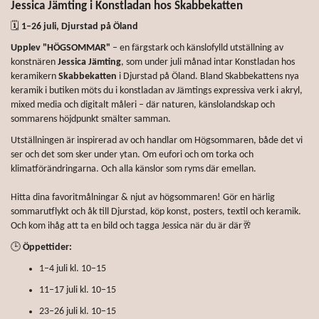
Jessica Jämting i Konstladan hos Skabbekatten
🗓
1–26 juli, Djurstad på Öland
Upplev "HÖGSOMMAR"
– en färgstark och känslofylld utställning av
konstnären
Jessica Jämting
, som under juli månad intar Konstladan hos
keramikern
Skabbekatten
i Djurstad på Öland. Bland Skabbekattens nya
keramik i butiken möts du i konstladan av Jämtings expressiva verk i akryl,
mixed media och digitalt måleri – där naturen, känslolandskap och
sommarens höjdpunkt smälter samman.
Utställningen är inspirerad av och handlar om Högsommaren, både det vi
ser och det som sker under ytan. Om eufori och om torka och
klimatförändringarna. Och alla känslor som ryms där emellan.
Hitta dina favoritmålningar & njut av högsommaren! Gör en härlig
sommarutflykt och åk till Djurstad, köp konst, posters, textil och keramik.
Och kom ihåg att ta en bild och tagga Jessica när du är där🥂
🕒
Öppettider:
1–4 juli kl. 10–15
11–17 juli kl. 10–15
23–26 juli kl. 10–15