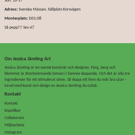
Sön: 10-17
Adress:
Svenska Mässan, hållplats Korsvägen
Monterplats:
D01:08
Så pepp!!! Ses vi?
Om Jessica Jämting Art
Jessica Jämting är en svensk konstnär och designer. Färg, berg och
blommor är återkommande teman i i hennes skapande. Och det är alla tre
ingredienser för ett stimulerat sinne. Så skapa ett hem du mår bra utav -
inred med konst och design av Jessica Jämting du också.
Kontakt
Kontakt
Köpvillkor
Collaborate
Miljöarbete
Instagram