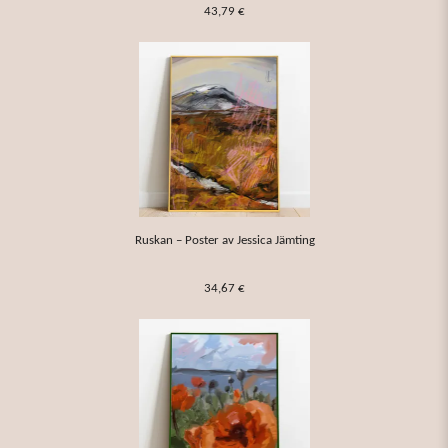
43,79 €
Ruskan – Poster av Jessica Jämting
34,67 €