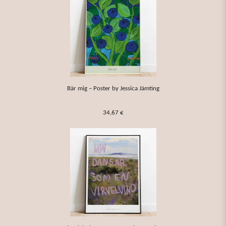
Bär mig – Poster by Jessica Jämting
34,67 €