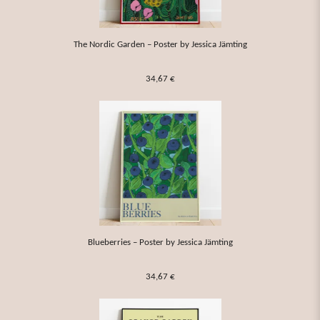
The Nordic Garden – Poster by Jessica Jämting
34,67 €
Blueberries – Poster by Jessica Jämting
34,67 €