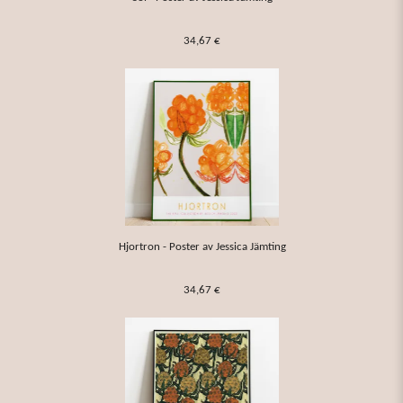
34,67 €
Hjortron - Poster av Jessica Jämting
34,67 €