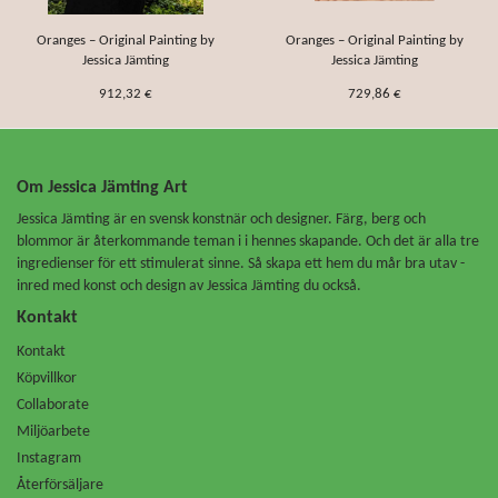
Oranges – Original Painting by
Oranges – Original Painting by
Jessica Jämting
Jessica Jämting
912,32 €
729,86 €
Om Jessica Jämting Art
Jessica Jämting är en svensk konstnär och designer. Färg, berg och
blommor är återkommande teman i i hennes skapande. Och det är alla tre
ingredienser för ett stimulerat sinne. Så skapa ett hem du mår bra utav -
inred med konst och design av Jessica Jämting du också.
Kontakt
Kontakt
Köpvillkor
Collaborate
Miljöarbete
Instagram
Återförsäljare