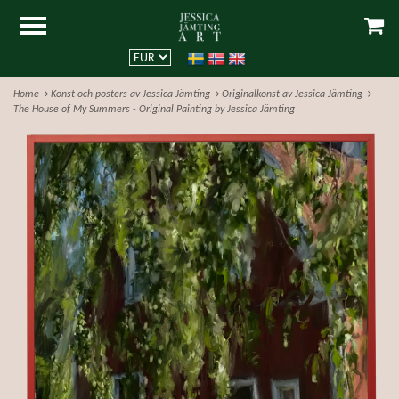
Home
Konst och posters av Jessica Jämting
Originalkonst av Jessica Jämting
The House of My Summers - Original Painting by Jessica Jämting