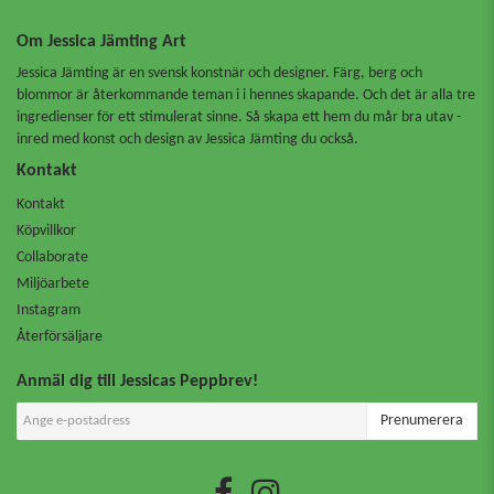
Om Jessica Jämting Art
Jessica Jämting är en svensk konstnär och designer. Färg, berg och
blommor är återkommande teman i i hennes skapande. Och det är alla tre
ingredienser för ett stimulerat sinne. Så skapa ett hem du mår bra utav -
inred med konst och design av Jessica Jämting du också.
Kontakt
Kontakt
Köpvillkor
Collaborate
Miljöarbete
Instagram
Återförsäljare
Anmäl dig till Jessicas Peppbrev!
Prenumerera