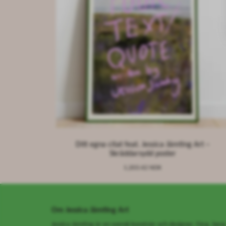
Ditt egna citat feat. Jessica Jämting Art –
Skräddarsydd poster
1,203.42 NOK
Om Jessica Jämting Art
Jessica Jämting är en svensk konstnär och designer. Färg, berg