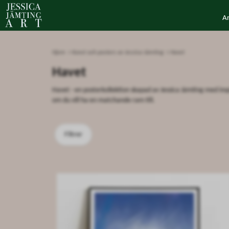
A
Hjem
Konst och posters av Jessica Jämting
Havet
Havet
Havet - en posterkollektion skapad av Jessica Jämting med inspir
om du vill ha en matchande ram till.
Filtrer