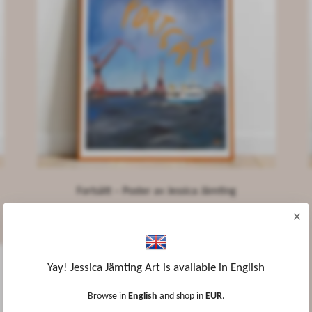
Fortsätt – Poster av Jessica Jämting
×
381.08 NOK
Yay! Jessica Jämting Art is available in English
Browse in
English
and shop in
EUR
.