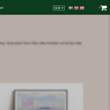
act
0
g. Varje poster finns i flera olika storlekar och du kan välja