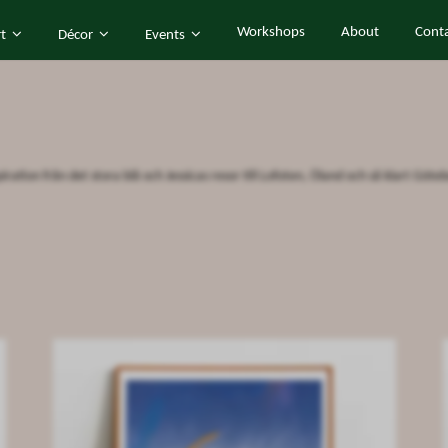
Workshops
About
Cont
rt
Décor
Events
ation från det stora blå och Jessicas resor till Lofoten, Öland och så klart Götebor