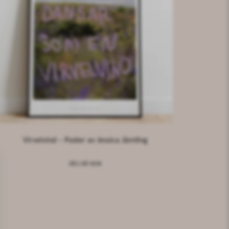
Virvelvind – Poster av Jessica Jämting
381.08 NOK