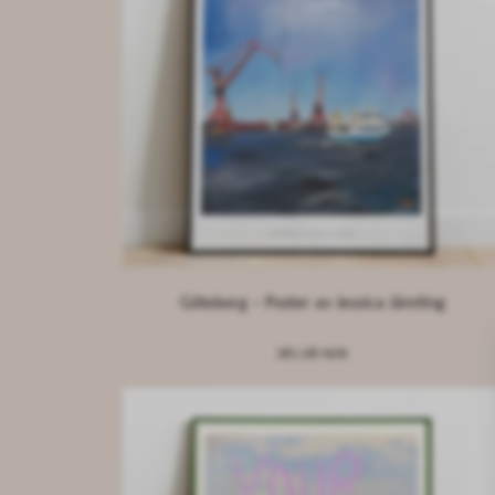
Göteborg – Poster av Jessica Jämting
381.08 NOK