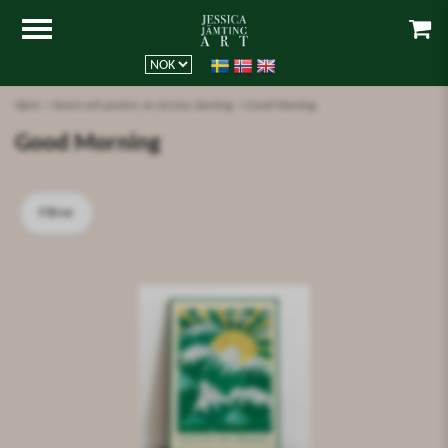
Hjem
Konst och posters av Jessica Jämting
Good Morning
Good Morning
Filtrer