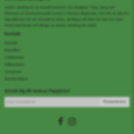
Jessica Jämting är en svensk konstnär och designer. Färg, berg och
blommor är återkommande teman i i hennes skapande. Och det är alla tre
ingredienser för ett stimulerat sinne. Så skapa ett hem du mår bra utav -
inred med konst och design av Jessica Jämting du också.
Kontakt
Kontakt
Köpvillkor
Collaborate
Miljöarbete
Instagram
Återförsäljare
Anmäl dig till Jessicas Peppbrev!
Prenumerera