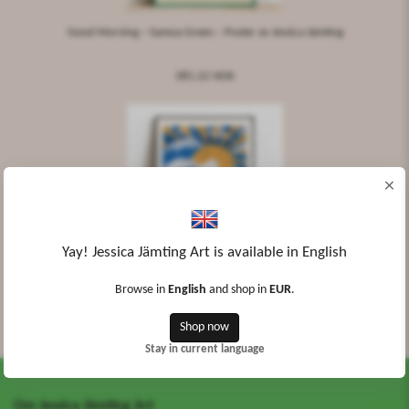
Good Morning – Samoa Green – Poster av Jessica Jämting
381.22 NOK
×
Yay! Jessica Jämting Art is available in English
Good Morning – Deep Blue - Poster av Jessica Jämting
Browse in
English
and shop in
EUR
.
Shop now
381.22 NOK
Stay in current language
Om Jessica Jämting Art